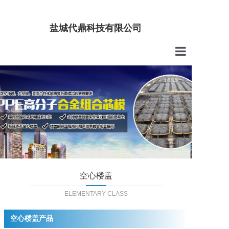
盐城代鼎科技有限公司
首页
公司介绍
产品中心
技术服务
新闻中心
联系我们
空心楼盖
ELEMENTARY CLASS
空心楼盖产品