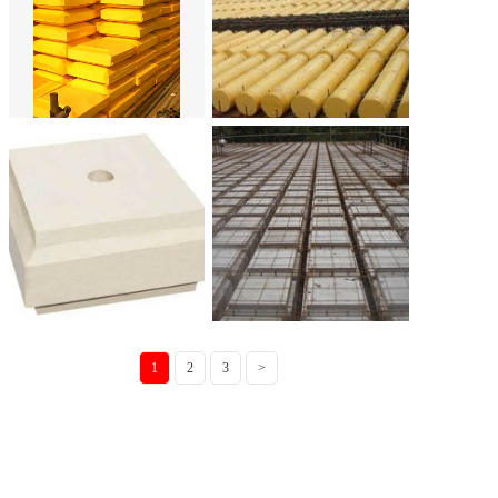
1
2
3
>
聚苯乙烯填充体芯模
空心楼盖
聚芯模
一次性桥梁泡沫芯模
聚苯乙烯填充体芯模
楼层填充芯模