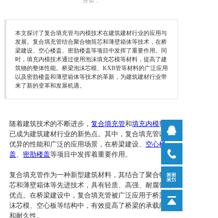
分类：
本文探讨了复合填充管与内模技术在建筑建材行业的应用与
发展。复合填充管结合聚合物筒芯和薄壁箱体等技术，在桥
梁建设、空心楼盖、密肋楼盖等项目中发挥了重要作用。同
时，填充内模技术通过使用泡沫填充芯模等材料，提高了建
筑物的整体性能。桥梁泡沫芯模、KXB管等材料的广泛应用
以及密肋楼盖和薄壁箱体等技术的革新，为建筑建材行业带
来了新的变革和发展机遇。
随着建筑技术的不断进步，
复合
填充管
和
填充内模
技术
已成为建筑建材行业的新热点。其中，复合填充管以其
优异的性能和广泛的应用场景，在桥梁建设、
空心楼
盖
、
密肋楼盖
等项目中发挥着重要作用。
复合填充管作为一种新型建筑材料，其结合了聚合物筒
芯和薄壁箱体等先进技术，具有轻质、高强、耐腐蚀等
优点。在桥梁建设中，复合填充管被广泛应用于桥梁泡
沫芯模、空心板等结构中，有效提高了桥梁的承载能力
和耐久性。