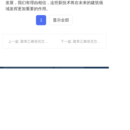
发展，我们有理由相信，这些新技术将在未来的建筑领
域发挥更加重要的作用。
1
显示全部
上一篇: 聚苯乙烯填充芯模与泡沫填充管：行业新趋势与热点探讨
下一篇: 聚苯乙烯填充芯模与泡沫填充管在建筑建材行业的应用及发展趋势
聚苯乙烯填充体芯模
空心楼盖
聚芯模
一次性桥梁泡沫芯模
聚苯乙烯填充体芯模
楼层填充芯模
楼层泡沫填充芯模
空心模盒
eps填充
eps填充
0
0
0
5
1
4
8
2