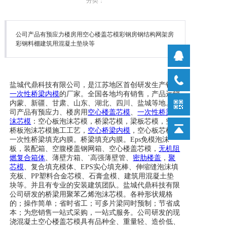
分类：
公司产品有预应力楼房用空心楼盖芯模彩钢房钢结构网架房
彩钢料棚建筑用混凝土垫块等
盐城代鼎科技有限公司，是江苏地区首创研发生产销售
一次性桥梁内模
的厂家。全国各地均有销售，产品远销
内蒙、新疆、甘肃、山东、湖北、四川、
盐城
等地。公
司产品有预应力、楼房用
空心楼盖
芯模
、
一次性桥梁泡
沫芯模
：空心板泡沫芯模，桥梁芯模，梁板芯模，空心
桥板泡沫芯模施工工艺，
空心桥梁内模
，空心板芯模,
一次性桥梁填充内膜。桥梁填充内膜。
Eps免模泡沫
板，装配箱、空腹楼盖钢网箱、空心楼盖芯模，
无机阻
燃复合箱体
、薄壁方箱、`高强薄壁管、
密肋楼盖
，
聚
芯模
、复合填充模体、EPS实心填充棒、伸缩缝泡沫填
充板、PP塑料合金芯模、石膏盒模、建筑用混凝土垫
块等。并且有专业的安装建筑团队。盐城代鼎科技有限
公司研发的桥梁用聚苯乙烯泡沫芯模。
各种形状规格
的；操作简单；省时省工；可多片梁同时预制；节省成
本；为您
销售
一站式采购，一站式服务。公司研发的现
浇混凝土空心楼盖芯模具有品种全、重量轻、造价低、