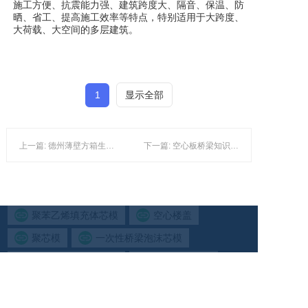
施工方便、抗震能力强、建筑跨度大、隔音、保温、防
晒、省工、提高施工效率等特点，特别适用于大跨度、
大荷载、大空间的多层建筑。
1
显示全部
上一篇: 德州薄壁方箱生产厂家 菏泽空心楼盖批发
下一篇: 空心板桥梁知识盐城代鼎科技有限公司桥梁内模厂家
聚苯乙烯填充体芯模
空心楼盖
聚芯模
一次性桥梁泡沫芯模
聚苯乙烯填充体芯模
楼层填充芯模
楼层泡沫填充芯模
空心模盒
eps填充
eps填充