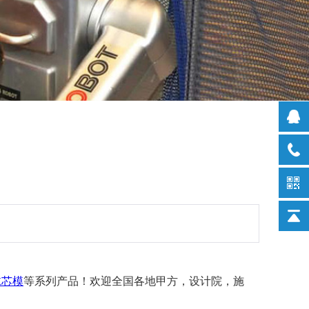
！
沫芯模
等系列产品！欢迎全国各地甲方，设计院，施