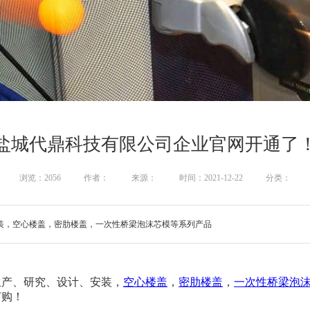
盐城代鼎科技有限公司企业官网开通了
浏览：2056
作者：
来源：
时间：2021-12-22
分类：
装，空心楼盖，密肋楼盖，一次性桥梁泡沫芯模等系列产品
生产、研究、设计、安装，
空心楼盖
，
密肋楼盖
，
一次性桥梁泡
订购！