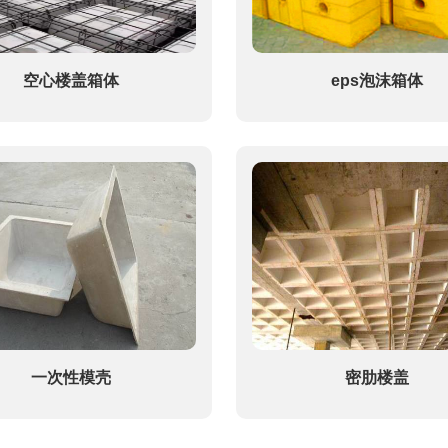
空心楼盖箱体
eps泡沫箱体
一次性模壳
密肋楼盖