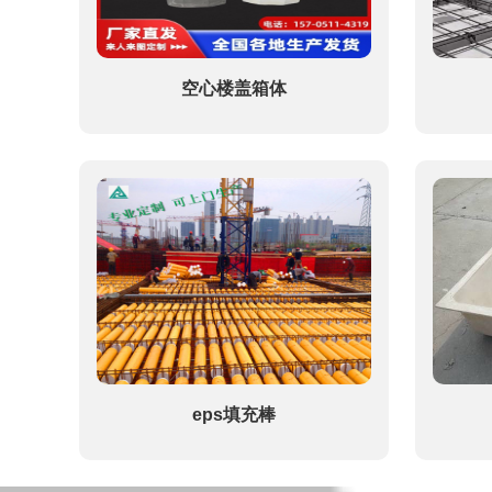
空心楼盖箱体
eps填充棒