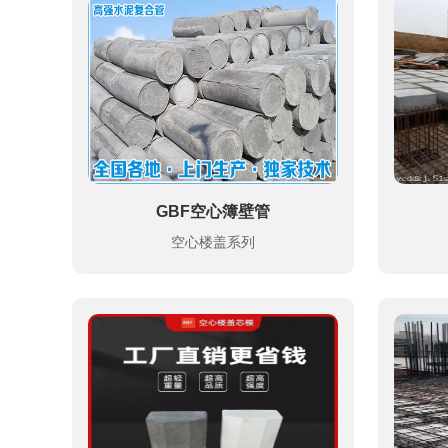
GBF空心簿壁管
空心楼盖系列