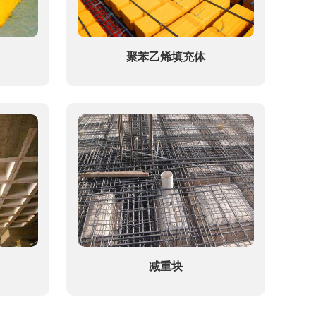
聚苯乙烯填充体
减重块