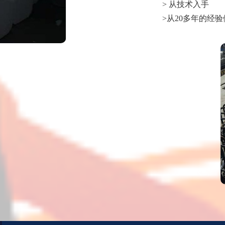
> 从技术入手
>从20多年的经