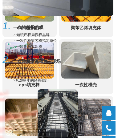
1.
eps泡沫箱体
聚苯乙烯填充体
一次性桥梁芯模
> 知识产权局授权品牌
> 一次性桥梁芯模指定单位
> 一次性桥梁新模
2.
一次性桥梁新模施工现场
> 从质量做起
> 从技术入手
>从20多年的经验做起
eps填充棒
一次性模壳